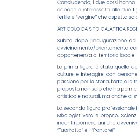
Concludendo, i due corsi hanno me
capace e interessata alle due fig
fertile e “vergine” che aspetta s
ARTICOLO DA SITO GALATTICA REG
Subito dopo l’inaugurazione del
avvicinamento/orientamento come
appartenenza al territorio locale.
La prima figura è stata quella d
culture e interagire con persone
passione per la storia, l’arte e l
proposta non solo che ha permesso
artistico e naturali, ma anche di s
La seconda figura professionale in
Mixologist vero e proprio. Scie
incontri pomeridiani che avvenivan
“Fuorirotta” e il “Pantarei”.