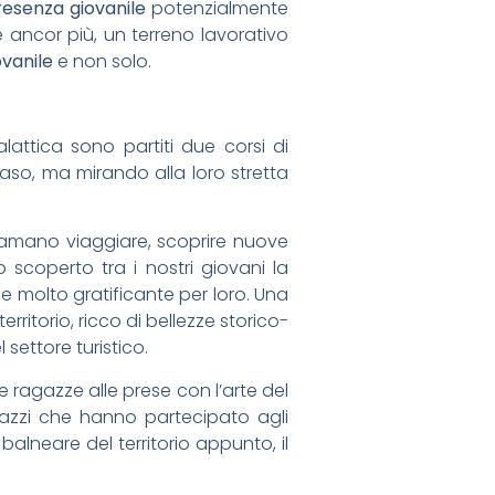
resenza giovanile
potenzialmente
e ancor più, un terreno lavorativo
ovanile
e non solo.
attica sono partiti due corsi di
so, ma mirando alla loro stretta
e amano viaggiare, scoprire nuove
 scoperto tra i nostri giovani la
le molto gratificante per loro. Una
itorio, ricco di bellezze storico-
 settore turistico.
e ragazze alle prese con l’arte del
gazzi che hanno partecipato agli
balneare del territorio appunto, il