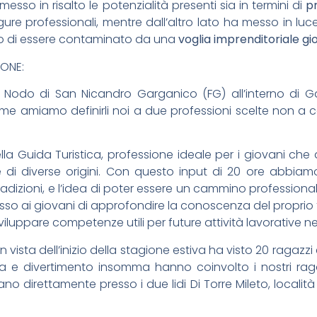
sso in risalto le potenzialità presenti sia in termini di
p
ure professionali, mentre dall’altro lato ha messo in luc
olo di essere contaminato da una
voglia imprenditoriale gi
IONE:
 Nodo di San Nicandro Garganico (FG) all’interno di Gal
 amiamo definirli noi a due professioni scelte non a ca
ella Guida Turistica, professione ideale per i giovani ch
 di diverse origini. Con questo input di 20 ore abbiamo
e tradizioni, e l’idea di poter essere un cammino professiona
 ai giovani di approfondire la conoscenza del proprio terr
viluppare competenze utili per future attività lavorative nel
 vista dell’inizio della stagione estiva ha visto 20 ragazzi 
nza e divertimento insomma hanno coinvolto i nostri ra
o direttamente presso i due lidi Di Torre Mileto, località 