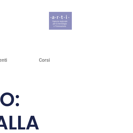
enti
Corsi
O:
ALLA