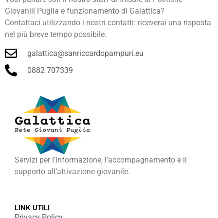
Giovanili Puglia e funzionamento di Galattica?
Contattaci utilizzando i nostri contatti: riceverai una risposta
nel più breve tempo possibile.
galattica@sanriccardopampuri.eu
0882 707339
Servizi per l’informazione, l’accompagnamento e il
supporto all’attivazione giovanile.
LINK UTILI
Privacy Policy