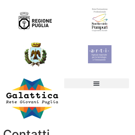
Contatti